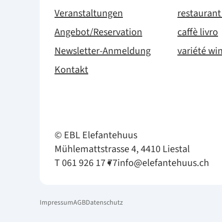
Veranstaltungen
restauran
Angebot/Reservation
caffè livro
Newsletter-Anmeldung
variété wi
Kontakt
© EBL Elefantehuus
Mühlemattstrasse 4, 4410 Liestal
T 061 926 17 77
info@elefantehuus.ch
Impressum
AGB
Datenschutz