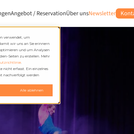
ngen
Angebot / Reservation
Über uns
Newsletter
Kont
den verwendet, um
damit wir uns an Sie erinnern
 optimieren und um Analysen
en-Seiten zu erstellen. Mehr
tzrichtlinie
.
nicht erfasst. Ein einzelnes
cht nachverfolgt werden
n
Alle ablehnen